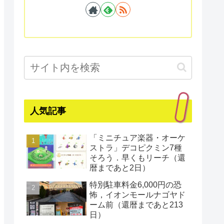
人気記事
「ミニチュア楽器・オーケ
ストラ」デコピクミン7種
そろう．早くもリーチ（還
暦まであと2日）
特別駐車料金6,000円の恐
怖，イオンモールナゴヤド
ーム前（還暦まであと213
日）