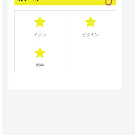
イオン
ピクミン
丙午