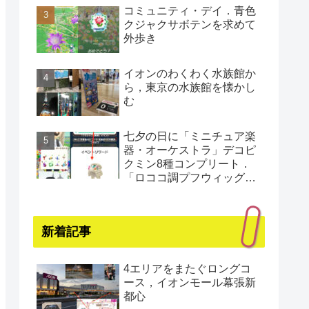
コミュニティ・デイ．青色
クジャクサボテンを求めて
外歩き
イオンのわくわく水族館か
ら，東京の水族館を懐かし
む
七夕の日に「ミニチュア楽
器・オーケストラ」デコピ
クミン8種コンプリート．
「ロココ調プフウィッグ・
プラチナ」もゲット（還暦
まであと1日）
新着記事
4エリアをまたぐロングコ
ース，イオンモール幕張新
都心