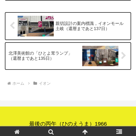
ンモール常滑まで，足を延ばしてきまし
た．毎日歩いているイオ...
親切設計の案内標識，イオンモール
土岐（還暦まであと137日）
北澤美術館の「ひとよ茸ランプ」
（還暦まであと135日）
ホーム
イオン
最後の丙午（ひのえうま）1966
© 2025 最後の丙午（ひのえうま）1966.