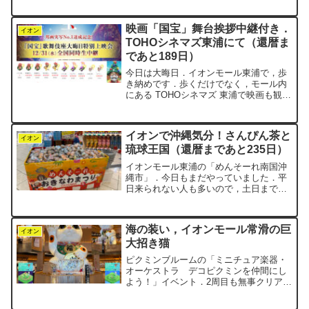
が元気に遊んでいました．どうやら「フ
ォレストアドベンチャー」の出張版らし
映画「国宝」舞台挨拶中継付き．
いです．フォレストアドベ...
イオン
TOHOシネマズ東浦にて（還暦ま
であと189日）
今日は大晦日．イオンモール東浦で，歩
き納めです．歩くだけでなく，モール内
にある TOHOシネマズ 東浦で映画も観て
きました．ロングラン上映が続いている
話題作，「国宝」です．歴代の興行収入
ランキングで，邦画実写第1位の記録を塗
イオンで沖縄気分！さんぴん茶と
り替えた作品．N...
イオン
琉球王国（還暦まであと235日）
イオンモール東浦の「めんそーれ南国沖
縄市」．今日もまだやっていました．平
日来られない人も多いので，土日まで続
くのはありがたいですね．会場には「ち
んすこう」が山盛りに並んでいます．ク
ッキーのような，和菓子のような，クセ
海の装い，イオンモール常滑の巨
になる不思議な食感です．...
イオン
大招き猫
ピクミンブルームの「ミニチュア楽器・
オーケストラ デコピクミンを仲間にし
よう！」イベント．2周目も無事クリア
し，3周目のステージ9に突入しました．
さて，今日は，愛知県常滑市にあるイオ