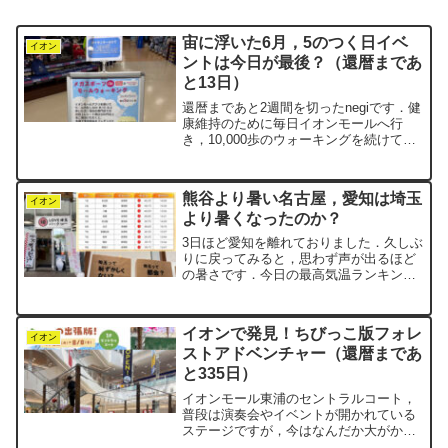
宙に浮いた6月，5のつく日イベ
イオン
ントは今日が最後？（還暦まであ
と13日）
還暦まであと2週間を切ったnegiです．健
康維持のために毎日イオンモールへ行
き，10,000歩のウォーキングを続けてい
ます．普段お世話になっているのは，車
で10分ほどの距離にあるイオンモール東
浦です．油断すると出かけるタイミング
熊谷より暑い名古屋，愛知は埼玉
が遅くなり，...
イオン
より暑くなったのか？
3日ほど愛知を離れておりました．久しぶ
りに戻ってみると，思わず声が出るほど
の暑さです．今日の最高気温ランキング
10位以内に，愛知県から2つの地区がラ
ンクインしていました．2位に豊田市
（40.1℃），5位に名古屋市（39.7℃）が
イオンで発見！ちびっこ版フォレ
入っています...
イオン
ストアドベンチャー（還暦まであ
と335日）
イオンモール東浦のセントラルコート，
普段は演奏会やイベントが開かれている
ステージですが，今はなんだか大がかり
なセットが組まれていて，ちびっこたち