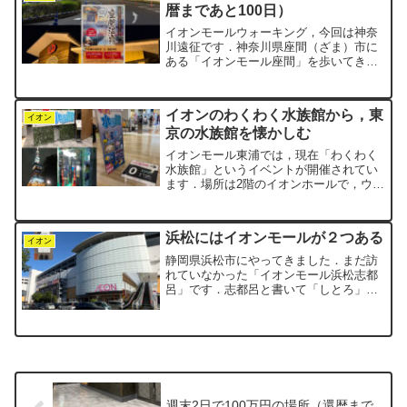
暦まであと100日）
イオンモールウォーキング，今回は神奈
川遠征です．神奈川県座間（ざま）市に
ある「イオンモール座間」を歩いてきま
した．ここは全長1,060mのコースです．
1階から3階までの3フロアを使ってコー
スが設計されていました．スタートとゴ
イオンのわくわく水族館から，東
ールは近くに位置...
イオン
京の水族館を懐かしむ
イオンモール東浦では，現在「わくわく
水族館」というイベントが開催されてい
ます．場所は2階のイオンホールで，ウォ
ーキングコースの途中にあるので，歩く
たびに視界に入ってきます．それより何
より，スタート地点の0番標識の真横に，
浜松にはイオンモールが２つある
三角柱の看板がどーん...
イオン
静岡県浜松市にやってきました．まだ訪
れていなかった「イオンモール浜松志都
呂」です．志都呂と書いて「しとろ」と
読みます．少し変わった地名ですね．こ
このウォーキングコースは，なんと624m
しかない超ショートコースでした．モー
ル自体は1階から3階...
週末2日で100万円の場所（還暦まで