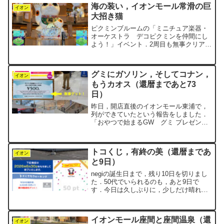
海の装い，イオンモール常滑の巨
イオン
大招き猫
ピクミンブルームの「ミニチュア楽器・
オーケストラ デコピクミンを仲間にし
よう！」イベント．2周目も無事クリア
し，3周目のステージ9に突入しました．
さて，今日は，愛知県常滑市にあるイオ
ンモール常滑まで，足を延ばしてきまし
グミにガソリン，そしてコナン，
た．毎日歩いているイオ...
イオン
もうカオス（還暦まであと73
日）
昨日，開店直後のイオンモール東浦で，
列ができていたという報告をしました．
「おやつで始まるGW グミ プレゼン
ト」というイベントが開催中でした．そ
れとは別に，もうひとつ別の行列が……
というところで終わりましたね．その列
トコくじ，有終の美（還暦まであ
の正体は，「ガソリン代...
イオン
と9日）
negiの誕生日まで，残り10日を切りまし
た．50代でいられるのも，あと9日で
す．今日は久しぶりに，少しだけ晴れ間
が顔をのぞかせてくれました．快晴とま
ではいえない，どこか微妙な晴れ具合で
す．月曜朝のイオンモール東浦．ほとん
イオンモール座間と座間温泉（還
ど車の停まっていな...
イオン