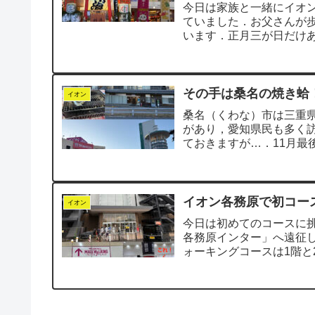
今日は家族と一緒にイオ
ていました．お父さんが
います．正月三が日だけ
した．お正月らしく...
その手は桑名の焼き蛤
イオン
桑名（くわな）市は三重
があり，愛知県民も多く訪
ておきますが…．11月最
た．「七里の渡...
イオン各務原で初コー
イオン
今日は初めてのコースに
各務原インター」へ遠征
ォーキングコースは1階と
そして，このエス...