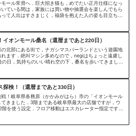
ンモール常滑へ．巨大招き猫も，めでたい正月仕様になっ
歩いている間は，家族には買い物や抽選会を楽しんでもら
あって人出はすさまじく，福袋を抱えた人の姿も目立ちま
！イオンモール桑名（還暦まであと220日）
県の北部にある街で，ナガシマスパーランドという遊園地
れます．絶叫マシン多めなので，negiはちょっと遠慮し
後の日，気持ちのいい晴れ空の下，桑名を歩いてきまし
ス探検！（還暦まであと330日）
挑戦！岐阜県各務原（かかみがはら）市の「イオンモール
してきました．3階まである岐阜県最大の店舗ですが，ウ
2階を使う設定．フロア移動はエスカレーター指定です．