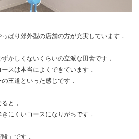
やっぱり郊外型の店舗の方が充実しています．
恥ずかしくないくらいの立派な田舎です．
コースは本当によくできています．
ーの王道といった感じです．
なると，
歩きにくいコースになりがちです．
階段」です．