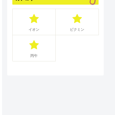
イオン
ピクミン
丙午