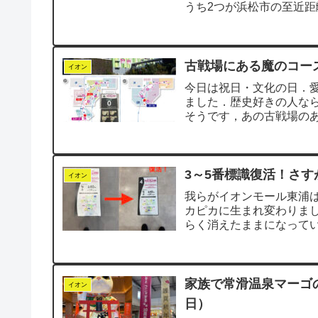
うち2つが浜松市の至近
がありました．あの...
古戦場にある魔のコー
イオン
今日は祝日・文化の日．
ました．歴史好きの人な
そうです，あの古戦場の
キング」でもいつも...
3～5番標識復活！さす
イオン
我らがイオンモール東浦は
カピカに生まれ変わりまし
らく消えたままになって
階へ上がった瞬...
家族で常滑温泉マーゴ
イオン
日）