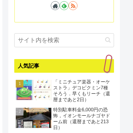
人気記事
「ミニチュア楽器・オーケ
ストラ」デコピクミン7種
そろう．早くもリーチ（還
暦まであと2日）
特別駐車料金6,000円の恐
怖，イオンモールナゴヤド
ーム前（還暦まであと213
日）