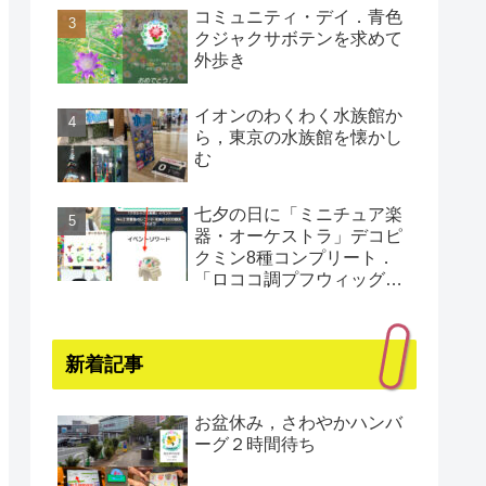
コミュニティ・デイ．青色
クジャクサボテンを求めて
外歩き
イオンのわくわく水族館か
ら，東京の水族館を懐かし
む
七夕の日に「ミニチュア楽
器・オーケストラ」デコピ
クミン8種コンプリート．
「ロココ調プフウィッグ・
プラチナ」もゲット（還暦
まであと1日）
新着記事
お盆休み，さわやかハンバ
ーグ２時間待ち