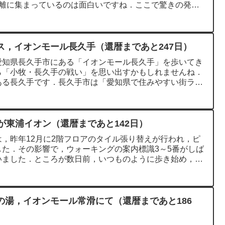
距離に集まっているのは面白いですね．ここで驚きの発見
ス，イオンモール長久手（還暦まであと247日）
愛知県長久手市にある「イオンモール長久手」を歩いてき
ら「小牧・長久手の戦い」を思い出すかもしれませんね．
ある長久手です．長久手市は「愛知県で住みやすい街ラン
が東浦イオン（還暦まであと142日）
，昨年12月に2階フロアのタイル張り替えが行われ，ピ
た．その影響で，ウォーキングの案内標識3～5番がしば
いました．ところが数日前，いつものように歩き始め，2
の湯，イオンモール常滑にて（還暦まであと186