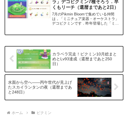
ラ」デコピクミン7種そろう．早
くもリーチ（還暦まであと2日）
7月のPikmin Bloomで集めている仲間
は，「ミニチュア楽器・オーケストラ」
デコピクミンです．昨年登場した「ミニ
チュア楽器」デコピクミンは，「ミニチ
ュア楽器・ブラスバンド」と名前が変わ
り，今回のオーケストラ版とは別カテゴ
リーになりまし...
カラベラ完走！ピクミン10月総まと
めとLv93達成（還暦まであと250
日）
水面から空へ――丙午世代が見上げ
たスカイランタンの夜（還暦まであ
と248日）
ホーム
ピクミン