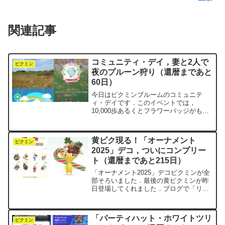
関連記事
コミュニティ・デイ，妻と2人で
ピクミン
夜のプルーン狩り（還暦まであと
60日）
今日はピクミンブルームのコミュニテ
ィ・デイです．このイベントでは，
10,000歩あるくとフラワーバッジがもら
えます．negiにとって毎日10,000歩は日
課なので，歩数的には特別なことはあり
ません．コミュニティ・デイの醍醐味は
黄ピク現る！「オーナメント
むしろ，ビッグ...
ピクミン
2025」デコ，ついにコンプリー
ト（還暦まであと215日）
「オーナメント2025」デコピクミンが全
部そろいました．最後の黄ピクミンが昨
日登場してくれました．ブログで「リー
チ」と書いた，その翌日です．4日間での
コンプリートは，おそらく自己最速記録
だと思います．そろわないときは本当に
「パーティハット・ホワイトツリ
そろわないものです...
ピクミン