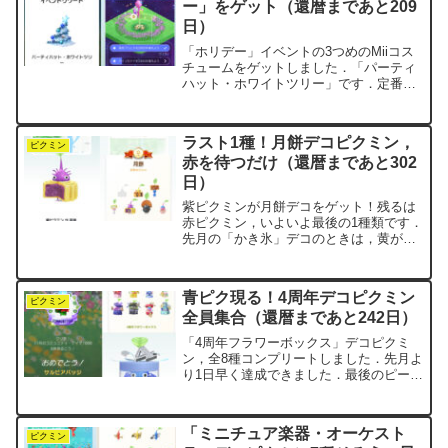
ー」をゲット（還暦まであと209
日）
「ホリデー」イベントの3つめのMiiコス
チュームをゲットしました．「パーティ
ハット・ホワイトツリー」です．定番の
緑と赤のツリーも素敵ですが，白いバー
ジョンも上品でいいですね．スノークリ
スタルが累計5,600個でもらえました．最
ラスト1種！月餅デコピクミン，
終の5つめのM...
ピクミン
赤を待つだけ（還暦まであと302
日）
紫ピクミンが月餅デコをゲット！残るは
赤ピクミン，いよいよ最後の1種類です．
先月の「かき氷」デコのときは，黄がな
かなか来なくてヤキモキしたんですよ
ね．でも今回はまだ日数あるから，余裕
で揃えられそう．そういえば先月，「コ
青ピク現る！4周年デコピクミン
ンプしたらリアルでかき氷...
ピクミン
全員集合（還暦まであと242日）
「4周年フラワーボックス」デコピクミ
ン，全8種コンプリートしました．先月よ
り1日早く達成できました．最後のピース
を埋めたのは青ピクミン．パステル調の
淡いブルーのフラワーボックスに入って
いました．どのピクミンも「4」の数字を
「ミニチュア楽器・オーケスト
飾っています．ピク...
ピクミン