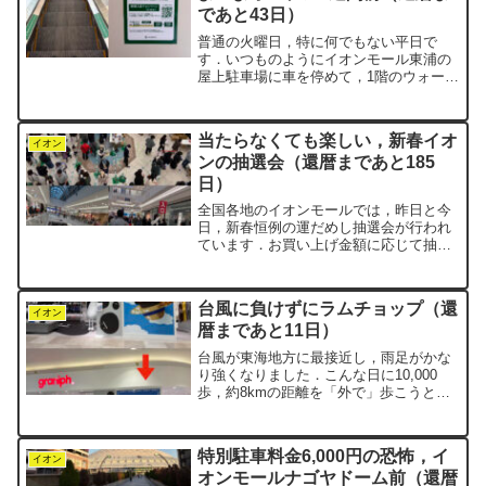
であと43日）
普通の火曜日，特に何でもない平日で
す．いつものようにイオンモール東浦の
屋上駐車場に車を停めて，1階のウォーキ
ングスタート地点へ向かいます．この動
線はnegiにとって完全にルーティン化し
ているため，目に映る光景はいつも同じ
当たらなくても楽しい，新春イオ
ものになります．それ...
イオン
ンの抽選会（還暦まであと185
日）
全国各地のイオンモールでは，昨日と今
日，新春恒例の運だめし抽選会が行われ
ています．お買い上げ金額に応じて抽選
券がもらえ，たくさん購入した人ほど多
く引ける仕組みです．negi家は昨日，イ
オンモール常滑でチャレンジしました．
台風に負けずにラムチョップ（還
お父さんがウォーキン...
イオン
暦まであと11日）
台風が東海地方に最接近し，雨足がかな
り強くなりました．こんな日に10,000
歩，約8kmの距離を「外で」歩こうと思
うと，さすがに気が重くなります．しか
し，2年ほど前に「イオンモールの中にウ
ォーキングコースがあるよ」と妻に教え
特別駐車料金6,000円の恐怖，イ
られました．以来...
イオン
オンモールナゴヤドーム前（還暦