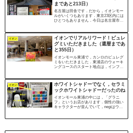
まであと213日）
名古屋は田舎です．だから，イオンモー
ルがいくつもあります．東京23区内には
ひとつもありません．今日は名古屋市東
区にある「イオンモールナゴヤドーム
前」を歩いてきました．バンテリンドー
ムナゴヤとは歩道橋でつながっていま
イオンでリアルリワード！ピュレ
す．ここは，子供たちが通っ...
イオン
グミいただきました（還暦まであ
と355日）
イオンモール東浦で，カンロのピュレグ
ミをいただきました．東浦店のウォーキ
ングコースのスタート地点は，インフォ
メーションの横にあります．今日もいつ
ものようにそこへ向かうと，何やら行列
ができていました．スマホのイオンモー
ホワイトシャドーでなく，セラミ
ルアプリを開くと，クーポ...
イオン
ックホワイトシャドーだったのね
イオンモール東浦の中には，「グラニ
フ」というお店があります．個性の強い
キャラクターが並んでいて，negiはウォ
ーキングの途中でつい見入ってしまうこ
とがしばしばです．7月に入ってからセー
ル中で，大きな「SALE」の文字が店先
で踊っています．そ...