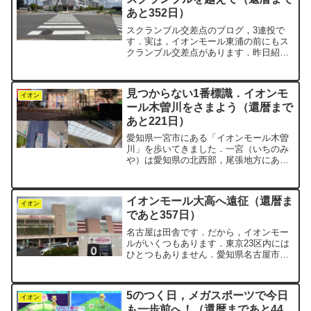
あと352日）
スクランブル交差点のブログ，3連投で
す．実は，イオンモール東浦の前にもス
クランブル交差点があります．昨日紹介
した家の近所のスクランブル交差点より
は，交通量があります．あくまで町内で
の比較です．渋谷と比べてはいけません
見つからない1番標識．イオンモ
（笑）イオンモール東浦へ...
イオン
ール木曽川をさまよう（還暦まで
あと221日）
愛知県一宮市にある「イオンモール木曽
川」を歩いてきました．一宮（いちのみ
や）は愛知県の北西部，尾張地方にあっ
て，木曽川を渡ればすぐ岐阜県というロ
ケーションです．繊維の街で，七夕まつ
りでもよく知られていますね．このイオ
イオンモール大高へ遠征（還暦ま
ンモールは1階から3階ま...
イオン
であと357日）
名古屋は田舎です．だから，イオンモー
ルがいくつもあります．東京23区内には
ひとつもありません．愛知県名古屋市緑
区にある「イオンモール大高」を歩いて
きました．ホームグラウンドの東浦店以
外を歩くのは，negiにとってちょっとし
5のつく日，メガスポーツで今日
た遠征気分です．今...
イオン
も一歩前へ！（還暦まであと44