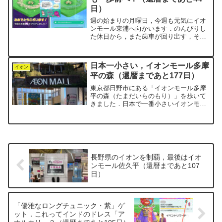
日）
週の始まりの月曜日，今週も元気にイオ
ンモール東浦へ向かいます．のんびりし
た休日から，また歯車が回り出す，そん
な清々しい朝です．気が重い日も，面倒
に感じる日も，ないわけではありませ
ん．それでも思い切りよくイオンへ向か
日本一小さい，イオンモール多摩
ってしまうのが，ウォーキン...
イオン
平の森（還暦まであと177日）
東京都日野市にある「イオンモール多摩
平の森（たまだいらのもり）」を歩いて
きました．日本で一番小さいイオンモー
ルです．敷地面積が限られているため，
縦に伸びた構造になっています．地下1
階，地上6階建てで，平面駐車場はなく，
駐車場はすべて立体です...
長野県のイオンを制覇，最後はイオ
ンモール佐久平（還暦まであと107
日）
「優雅なロングチュニック・紫」ゲ
ット．これってインドのドレス「ア