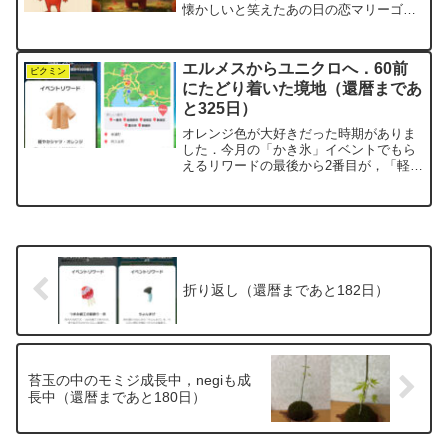
懐かしいと笑えたあの日の恋マリーゴー
ルドといえば，あいみょんの代表曲．こ
の歌のイメージが強いせいか，マリーゴ
ールド＝真夏の花って思い込んでまし
エルメスからユニクロへ．60前
た．麦わら帽子とあるので，...
ピクミン
にたどり着いた境地（還暦まであ
と325日）
オレンジ色が大好きだった時期がありま
した．今月の「かき氷」イベントでもら
えるリワードの最後から2番目が，「軽や
かシャツ・オレンジ」というMiiコスチュ
ーム．遠目に見たときは茶色っぽく見え
てたんですが，実際はちゃんとオレンジ
でした．思い返せば...
折り返し（還暦まであと182日）
苔玉の中のモミジ成長中，negiも成
長中（還暦まであと180日）