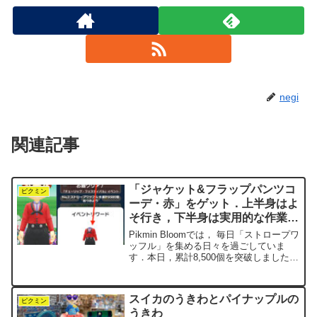
negi
関連記事
「ジャケット&フラップパンツコ
ピクミン
ーデ・赤」をゲット．上半身はよ
そ行き，下半身は実用的な作業着
（還暦まであと83日）
Pikmin Bloomでは， 毎日「ストロープワ
ッフル」を集める日々を過ごしていま
す．本日，累計8,500個を突破しました．
今月は，イベントでいただけるMiiアイテ
ムが4個しかありません．いつもだと6個
くらいあるのですが， 今回は少なく感...
スイカのうきわとパイナップルの
ピクミン
うきわ