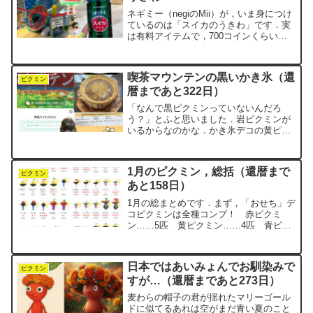
ネギミー（negiのMii）が，いま身につけ
ているのは「スイカのうきわ」です．実
は有料アイテムで，700コインくらいだ
ったと記憶していますが，少し前に手に
入れました．ちょうど今が，このコスチ
ュームにぴったりの季節です．スイカ柄
喫茶マウンテンの黒いかき氷（還
のうきわは現実...
ピクミン
暦まであと322日）
「なんで黒ピクミンっていないんだろ
う？」とふと思いました．岩ピクミンが
いるからなのかな．かき氷デコの黄ピク
ミンが埋まらないままなので，つい岩ピ
クミンに目をやると…彼は抹茶のかき氷
をまとってます．最初はメロンかなと思
1月のピクミン，総括（還暦まで
ったけど，白玉がのってるか...
ピクミン
あと158日）
1月の総まとめです．まず，「おせち」デ
コピクミンは全種コンプ！ 赤ピクミ
ン……5匹 黄ピクミン……4匹 青ピク
ミン……4匹 紫ピクミン……4匹 白ピ
クミン……6匹 羽ピクミン……5匹 岩
ピクミン……2匹 氷ピクミン……3
日本ではあいみょんでお馴染みで
匹 合計……3...
ピクミン
すが…（還暦まであと273日）
麦わらの帽子の君が揺れたマリーゴール
ドに似てるあれは空がまだ青い夏のこと