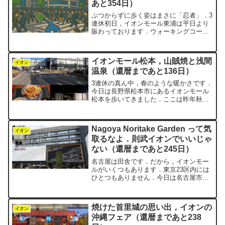
あと354日）
ぶつからずに歩く姿はまさに「忍者」．3
連休初日，イオンモール東浦は平日より
賑わっております．ウォーキングコース
を歩くにも，いつもより少し注意が必要
です．一時，毎週のように愛知と東京を
車で往復していた時期がありました．目
イオンモール松本，山賊焼と浅間
的地は上野なのですが，...
イオン
温泉（還暦まであと136日）
3連休の真ん中，春のような暖かさです．
今日は長野県松本市にあるイオンモール
松本を歩いてきました．ここは昨年秋に
も歩いていますが，なかなかの難易度の
コースです．マップを見ながら進んで
も，案内標識の方が見つからないとい
Nagoya Noritake Garden って気
う，本末転倒コースです．「...
イオン
取るなよ．則武イオンでいいじゃ
ない（還暦まであと245日）
名古屋は田舎です．だから，イオンモー
ルがいくつもあります．東京23区内には
ひとつもありません．今日は名古屋市西
区にある「イオンモール Nagoya
Noritake Garden」を歩いてきました．則
武（のりたけ）というのは，このあたり
焼けた首里城の思い出，イオンの
の地...
イオン
沖縄フェア（還暦まであと238