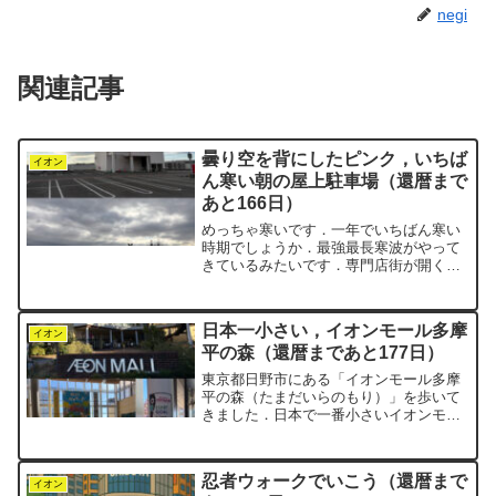
negi
関連記事
曇り空を背にしたピンク，いちば
イオン
ん寒い朝の屋上駐車場（還暦まで
あと166日）
めっちゃ寒いです．一年でいちばん寒い
時期でしょうか．最強最長寒波がやって
きているみたいです．専門店街が開く直
前の朝9:50，イオンモール東浦の屋上駐
車場．空にはどす黒い雲が広がっていま
す．negiは，雲ひとつない青空をバック
日本一小さい，イオンモール多摩
に，イオンのピン...
イオン
平の森（還暦まであと177日）
東京都日野市にある「イオンモール多摩
平の森（たまだいらのもり）」を歩いて
きました．日本で一番小さいイオンモー
ルです．敷地面積が限られているため，
縦に伸びた構造になっています．地下1
階，地上6階建てで，平面駐車場はなく，
忍者ウォークでいこう（還暦まで
駐車場はすべて立体です...
イオン