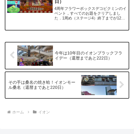
日）
4周年フラワーボックスデコピクミンのイ
ベント，すべてのお題をクリアしまし
た．1周め（ステージ4）終了までが12日
間ということで，先月とまったく同じペ
ースです．さて，今，イオンモール東浦
のセントラルコートでは，「めんそーれ
南国沖縄市」が開催さ...
今年は10年目のイオンブラックフラ
イデー（還暦まであと222日）
その手は桑名の焼き蛤！イオンモー
ル桑名（還暦まであと220日）
ホーム
イオン