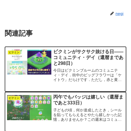
negi
関連記事
ピクミンがサクサク抜ける日――
ピクミン
コミュニティ・デイ（還暦まであ
と298日）
今日はピクミンブルームのコミュニテ
ィ・デイ．街中のビッグフラワーは「ケ
イトウ」だらけです．ただし，赤と黄色
ばっかり（笑）「青はないんかい！」
（心の声）しっかり10,000歩あるいて，
無事にバッジもゲット．今回のは赤いケ
丙午でもバッジは嬉しい（還暦ま
イトウバッジでした．3...
ピクミン
であと333日）
子どもの頃，何か達成したとき，シール
を貼ってもらえるとやたら嬉しかった記
憶，ありませんか？この週末はコミュニ
ティ・デイ．10,000歩あるくとバッジが
もらえます．negiは毎日10,000歩をイオ