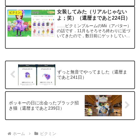
ュア楽器・ブラスバンド」と名前が変わ
り，今回のオーケストラ版とは別カテゴ
女装してみた（リアルじゃない
リーになりまし...
ピクミン
よ；笑）（還暦まであと224日）
……ピクミンブルームのMii（アバター）
の話です．11月もそろそろ終わりに近づ
いてきたので，数日前にゲットしていた
「4周年セレモニードレス・紫」を着せて
みることにしました．まずはアバターを
女性バージョンに変更．頭には「4周年フ
ラワーアクセ・...
ずっと無音でやってました（還暦ま
であと241日）
ポッキーの日に出会ったブラック招
き猫（還暦まであと239日）
ホーム
ピクミン