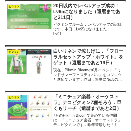
ンモール「だけで」達成することを自分
20日以内でレベルアップ成功！
ルールに...
ピクミン
Lv95になりました（還暦まであ
と211日）
ピクミンブルーム，レベルアップの記録
です．本日，Lv95になりました．
Lv91
2025.9.21達成 花
91,000本 30万歩
Lv92 累計
白いリネンで涼しげに．「フロー
710万歩 202...
ピクミン
ラルセットアップ・ホワイト」を
ゲット（還暦まであと19日）
現在，Pikmin Bloomの6月イベント「ミ
ッドサマーフェスティバル」をコツコツ
と進めています．昨日，無事にNo.5のお
題をクリアすることができました．今回
の満たすべき条件は「ニシンのマリネを
累計9800個」というものでした．ここま
「ミニチュア楽器・オーケスト
では...
ピクミン
ラ」デコピクミン7種そろう．早
くもリーチ（還暦まであと2日）
7月のPikmin Bloomで集めている仲間
は，「ミニチュア楽器・オーケストラ」
デコピクミンです．昨年登場した「ミニ
チュア楽器」デコピクミンは，「ミニチ